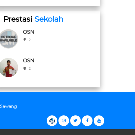
Prestasi
Sekolah
OSN
2
OSN
2
. Sawang