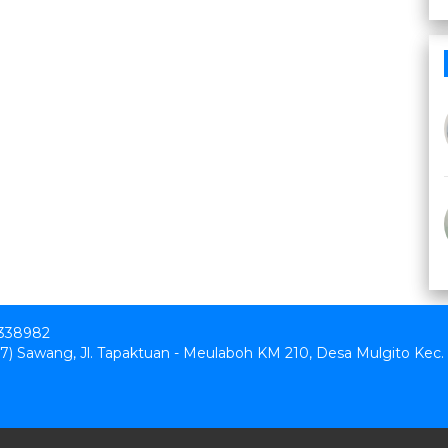
338982
01.07) Sawang, Jl. Tapaktuan - Meulaboh KM 210, Desa Mulgito Kec