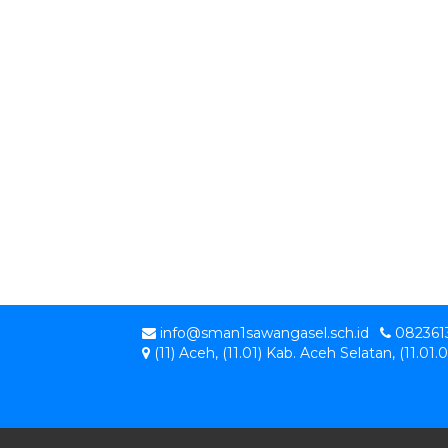
info@sman1sawangasel.sch.id
082361
(11) Aceh, (11.01) Kab. Aceh Selatan, (11.